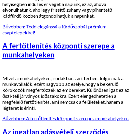
helyiségben indul és ér véget a napunk, ez az, ahova
elvonulhatunk, ahol egy frissítő zuhany vagy pihentető
kádfürdő közben átgondolhatjuk a napunkat.
Bővebben: Tedd elegánssá a fürdőszobát prémium
csaptelepekkel!
A fertőtlenítés központi szerepe a
munkahelyeken
Mivel a munkahelyeken, irodákban zárt térben dolgoznak a
munkavállalók, ezért nagyobb az esélye, hogy a bekerülő
kórokozók megfertőzzék az embereket. Különösen igaz ez az
őszi-téli járványos időszakokra. Ezért elengedhetetlen a
megfelelő fertőtlenítés, ami nemcsak a felületeket, hanem a
légteret is érinti.
Bővebben: A fertőtlenítés központi szerepe a munkahelyeken
Az ingatlan adásvételi szerződés