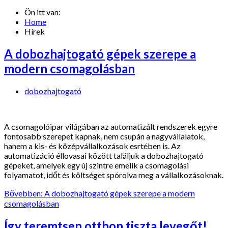
Ön itt van:
Home
Hírek
A dobozhajtogató gépek szerepe a
modern csomagolásban
dobozhajtogató
A csomagolóipar világában az automatizált rendszerek egyre
fontosabb szerepet kapnak, nem csupán a nagyvállalatok,
hanem a kis- és középvállalkozások esrtében is. Az
automatizáció éllovasai között találjuk a dobozhajtogató
gépeket, amelyek egy új szintre emelik a csomagolási
folyamatot, időt és költséget spórolva meg a vállalkozásoknak.
Bővebben: A dobozhajtogató gépek szerepe a modern
csomagolásban
Így teremtsen otthon tiszta levegőt!