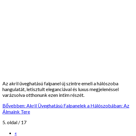
Az akril üveghatású falpanel új szintre emeli a hálószoba
hangulatát, letisztult eleganciával és luxus megjelenéssel
varázsolva otthonunk ezen intim részét.
Bővebben: Akril Üveghatású Falpanelek a Hálószobában: Az
Álmaink Tere
5. oldal / 17
«