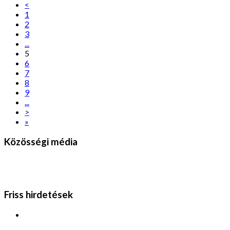
<
1
2
3
...
5
6
7
8
9
...
>
»
Közösségi média
Friss hirdetések