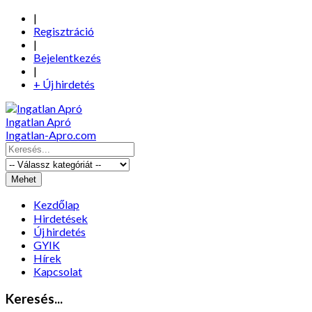
|
Regisztráció
|
Bejelentkezés
|
+ Új hirdetés
Ingatlan Apró
Ingatlan-Apro.com
Kezdőlap
Hirdetések
Új hirdetés
GYIK
Hírek
Kapcsolat
Keresés...