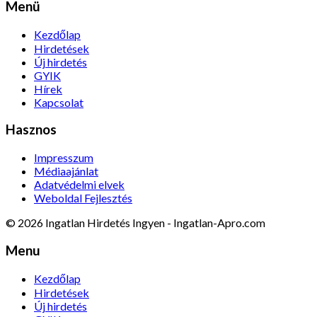
Menü
Kezdőlap
Hirdetések
Új hirdetés
GYIK
Hírek
Kapcsolat
Hasznos
Impresszum
Médiaajánlat
Adatvédelmi elvek
Weboldal Fejlesztés
© 2026 Ingatlan Hirdetés Ingyen - Ingatlan-Apro.com
Menu
Kezdőlap
Hirdetések
Új hirdetés