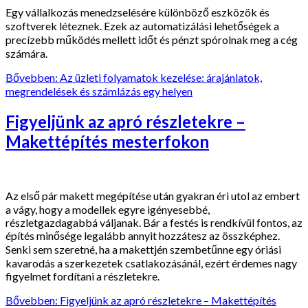
Egy vállalkozás menedzselésére különböző eszközök és
szoftverek léteznek. Ezek az automatizálási lehetőségek a
precízebb működés mellett időt és pénzt spórolnak meg a cég
számára.
Bővebben: Az üzleti folyamatok kezelése: árajánlatok,
megrendelések és számlázás egy helyen
Figyeljünk az apró részletekre –
Makettépítés mesterfokon
Az első pár makett megépítése után gyakran éri utol az embert
a vágy, hogy a modellek egyre igényesebbé,
részletgazdagabbá váljanak. Bár a festés is rendkívül fontos, az
építés minősége legalább annyit hozzátesz az összképhez.
Senki sem szeretné, ha a makettjén szembetűnne egy óriási
kavarodás a szerkezetek csatlakozásánál, ezért érdemes nagy
figyelmet fordítani a részletekre.
Bővebben: Figyeljünk az apró részletekre – Makettépítés