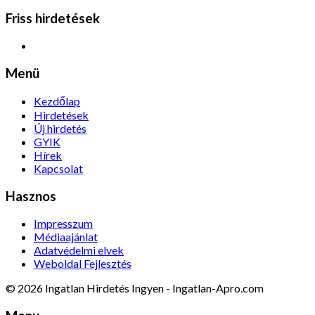
Friss hirdetések
Menü
Kezdőlap
Hirdetések
Új hirdetés
GYIK
Hírek
Kapcsolat
Hasznos
Impresszum
Médiaajánlat
Adatvédelmi elvek
Weboldal Fejlesztés
© 2026 Ingatlan Hirdetés Ingyen - Ingatlan-Apro.com