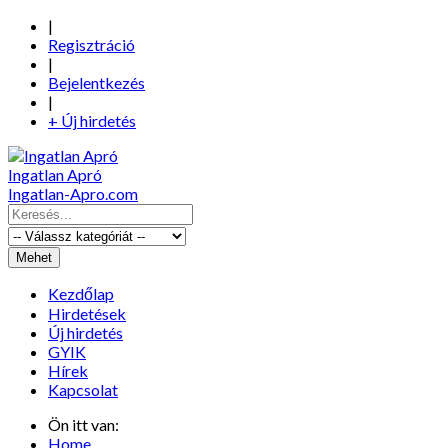
|
Regisztráció
|
Bejelentkezés
|
+ Új hirdetés
Ingatlan Apró
Ingatlan-Apro.com
Kezdőlap
Hirdetések
Új hirdetés
GYIK
Hírek
Kapcsolat
Ön itt van:
Home