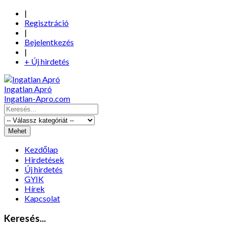
|
Regisztráció
|
Bejelentkezés
|
+ Új hirdetés
Ingatlan Apró
Ingatlan-Apro.com
Kezdőlap
Hirdetések
Új hirdetés
GYIK
Hírek
Kapcsolat
Keresés...