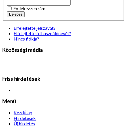
Emlékezzen rám
Belépés
Elfelejtette jelszavát?
Elfelejtette felhasználónevét?
Nincs fiókja?
Közösségi média
Friss hirdetések
Menü
Kezdőlap
Hirdetések
Új hirdetés