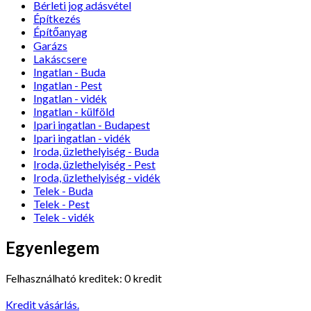
Bérleti jog adásvétel
Építkezés
Építőanyag
Garázs
Lakáscsere
Ingatlan - Buda
Ingatlan - Pest
Ingatlan - vidék
Ingatlan - külföld
Ipari ingatlan - Budapest
Ipari ingatlan - vidék
Iroda, üzlethelyiség - Buda
Iroda, üzlethelyiség - Pest
Iroda, üzlethelyiség - vidék
Telek - Buda
Telek - Pest
Telek - vidék
Egyenlegem
Felhasználható kreditek: 0 kredit
Kredit vásárlás.