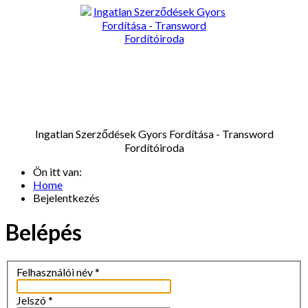
Ingatlan Szerződések Gyors Fordítása - Transword
Fordítóiroda
Ön itt van:
Home
Bejelentkezés
Belépés
Felhasználói név
*
Jelszó
*