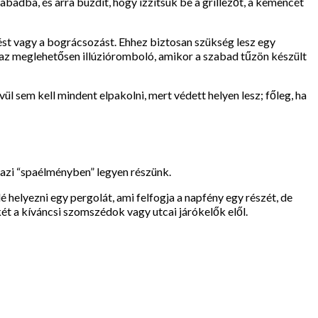
abadba, és arra buzdít, hogy izzítsuk be a grillezőt, a kemencét
tést vagy a bográcsozást. Ehhez biztosan szükség lesz egy
az meglehetősen illúzióromboló, amikor a szabad tűzön készült
vül sem kell mindent elpakolni, mert védett helyen lesz; főleg, ha
gazi “spaélményben” legyen részünk.
é helyezni egy pergolát, ami felfogja a napfény egy részét, de
két a kíváncsi szomszédok vagy utcai járókelők elől.