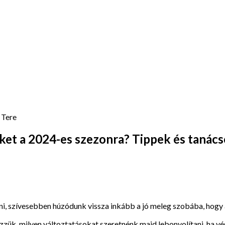
 Tere
et a 2024-es szezonra? Tippek és tanác
gni, szívesebben húzódunk vissza inkább a jó meleg szobába, hogy 
zük, milyen változtatásokat szeretnénk majd lebonyolítani, ha v