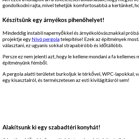
gondolkodni rajta, mivel tehetjük komfortosabbá a kertünket, h
Készítsünk egy árnyékos pihenőhelyet!
Mindeddig instabil napernyőkkel és árnyékolóvásznakkal próbáltu
projektje egy
Nívó pergola
telepítése! Ezek az építmények mosta
választani, ez ugyanis sokkal strapabíróbb és időtállóbb.
Persze ez nem jelenti azt, hogy le kellene mondani a fa kellemes m
építményünk fémből.
A pergola alatti területet burkoljuk le térkővel, WPC-lapokkal,
egy kisasztalról, és természetesen az esti kivilágításról sem!
Alakítsunk ki egy szabadtéri konyhát!