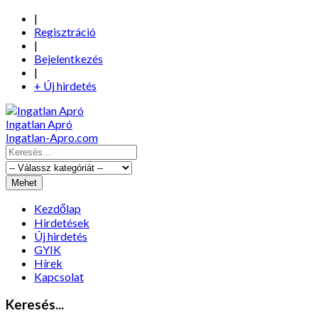
|
Regisztráció
|
Bejelentkezés
|
+ Új hirdetés
Ingatlan Apró
Ingatlan-Apro.com
Kezdőlap
Hirdetések
Új hirdetés
GYIK
Hírek
Kapcsolat
Keresés...