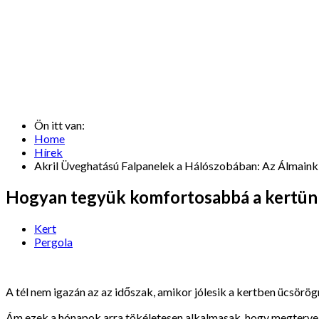
Ön itt van:
Home
Hírek
Akril Üveghatású Falpanelek a Hálószobában: Az Álmaink
Hogyan tegyük komfortosabbá a kertünk
Kert
Pergola
A tél nem igazán az az időszak, amikor jólesik a kertben ücsörö
Ám ezek a hónapok arra tökéletesen alkalmasak, hogy megtervez