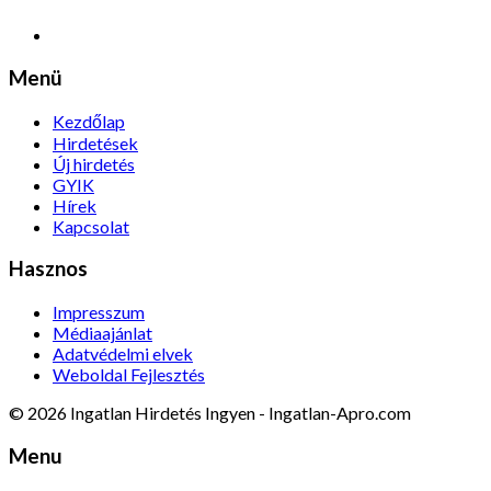
Menü
Kezdőlap
Hirdetések
Új hirdetés
GYIK
Hírek
Kapcsolat
Hasznos
Impresszum
Médiaajánlat
Adatvédelmi elvek
Weboldal Fejlesztés
© 2026 Ingatlan Hirdetés Ingyen - Ingatlan-Apro.com
Menu