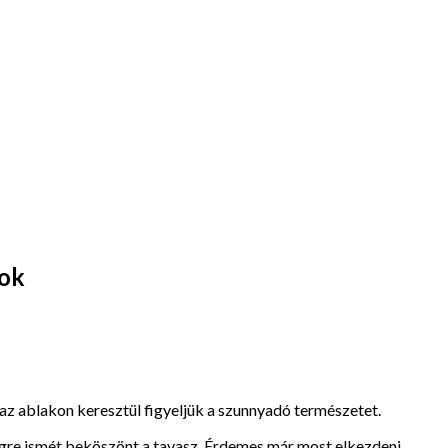
sok
az ablakon keresztül figyeljük a szunnyadó természetet.
égre ismét beköszönt a tavasz. Érdemes már most elkezdeni