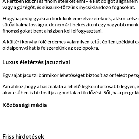
A kertben időzni és finom ételeket enni – e két dolgot alighanem 
vagy a gázégőt, és süssünk-főzzünk ínycsiklandozó fogásokat.
Hogyha pedig gyakran hódolunk eme élvezeteknek, akkor célszerű k
sütőalkalmatosságra, de nem árt bekészíteni egy nagyobb munkaa
finomságokat bent a házban kell elfogyasztani.
A kültéri konyha fölé érdemes valamilyen tetőt építeni, például eg
oldalponyvákat is felszerelünk az oszlopokra.
Luxus életérzés jacuzzival
Egy saját jacuzzi bármikor lehetőséget biztosít az önfeledt pez
Ám ahhoz, hogy a használata a lehető legkomfortosabb legyen, érde
akár esőben is biztosítja a gondtalan fürdőzést. Sőt, ha a pergol
Közösségi média
Friss hirdetések