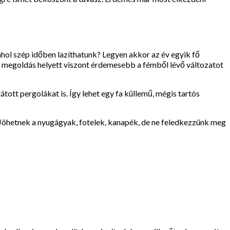
hol szép időben lazíthatunk? Legyen akkor az év egyik fő
t megoldás helyett viszont érdemesebb a fémből lévő változatot
átott pergolákat is. Így lehet egy fa küllemű, mégis tartós
. Jöhetnek a nyugágyak, fotelek, kanapék, de ne feledkezzünk meg