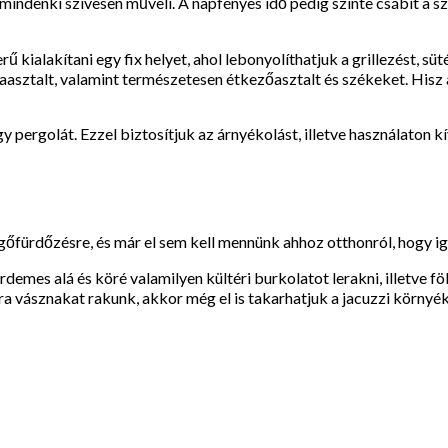
mindenki szívesen műveli. A napfényes idő pedig szinte csábít a sz
ialakítani egy fix helyet, ahol lebonyolíthatjuk a grillezést, sü
sztalt, valamint természetesen étkezőasztalt és székeket. Hisz 
y pergolát. Ezzel biztosítjuk az árnyékolást, illetve használaton kí
sgőfürdőzésre, és már el sem kell mennünk ahhoz otthonról, hogy i
mes alá és köré valamilyen kültéri burkolatot lerakni, illetve föl
ára vásznakat rakunk, akkor még el is takarhatjuk a jacuzzi környé