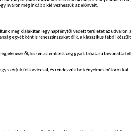
ogy nyáron még inkább kiélvezhessük az előnyeit.
nk meg kialakítani egy napfénytől védett területet az udvaron, a
nság egyébként is reneszánszukat élik, a klasszikus fából készül
egjelenéséről, hiszen az említett cég gyárt fahatású bevonattal ell
 vagy szórjuk fel kaviccsal, és rendezzük be kényelmes bútorokkal