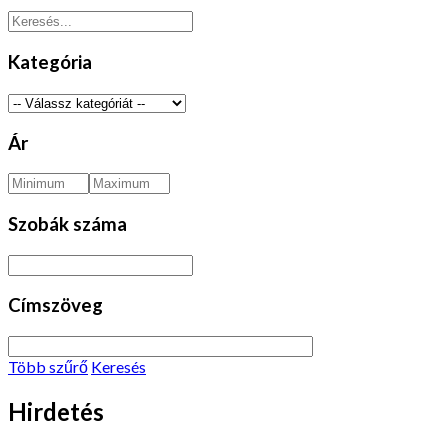
Kategória
Ár
Szobák száma
Címszöveg
Több szűrő
Keresés
Hirdetés